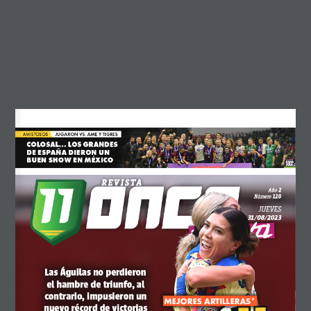
febrero 2026
diciembre 2025
octubre 2025
septiembre 2025
agosto 2025
JUGARON VS. AME Y TIGRES
AMISTOSOS
mayo 2025
COLOSAL... LOS GRANDES
DE ESPAÑA DIERON UN
BUEN SHOW EN MÉXICO
abril 2025
REVISTA
marzo 2025
2
Año
120
Número
JUEVES
febrero 2025
31/08/2023
FEMENIL
diciembre 2024
noviembre 2024
Las Águilas no perdieron
octubre 2024
el hambre de triunfo, al
contrario, impusieron un
MEJORES ARTILLERAS*
septiembre 2024
nuevo récord de victorias 