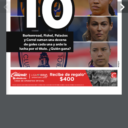
10
10
agosto 2024
julio 2024
junio 2024
Burkenroad, Fishel, Palacios
mayo 2024
y Corral suman una decena
de goles cada una y arde la 
abril 2024
lucha por el título. ¿Quién gana?
febrero 2024
Mexsport
enero 2024
noviembre 2023
octubre 2023
septiembre 2023
agosto 2023
junio 2023
mayo 2023