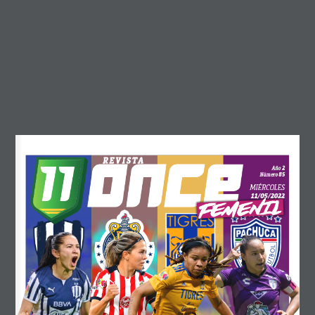
junio 2026
abril 2026
marzo 2026
febrero 2026
diciembre 2025
octubre 2025
septiembre 2025
REVISTA
agosto 2025
2
Año
85
Número
MIÉRCOLES
mayo 2025
11/05/2022
FEMENIL
abril 2025
marzo 2025
febrero 2025
diciembre 2024
noviembre 2024