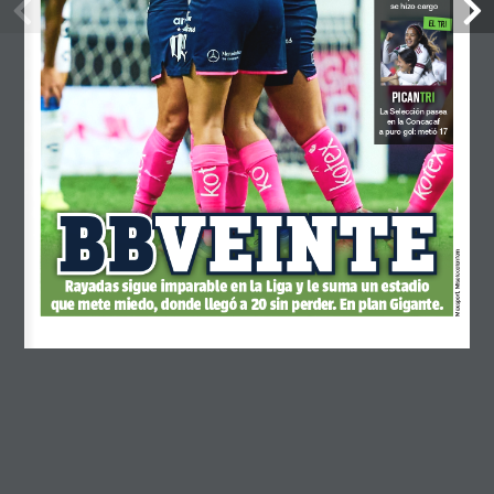
se hizo cargo
EL TRI
julio 2024
junio 2024
PICAN
TRI
mayo 2024
La Selección pasea 
en la Concacaf 
a puro gol: metió 17
abril 2024
febrero 2024
BB
BB
VEINTE
VEINTE
enero 2024
noviembre 2023
Mexsport, Miseleccionfem
Rayadas sigue imparable en la Liga y le suma un estadio 
octubre 2023
que mete miedo, donde llegó a 20 sin perder. En plan Gigante.
septiembre 2023
agosto 2023
junio 2023
mayo 2023
abril 2023