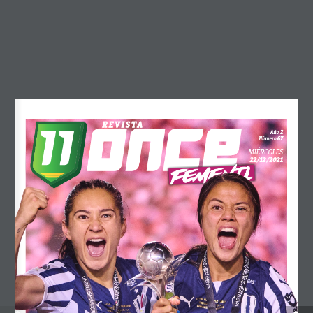
febrero 2026
diciembre 2025
octubre 2025
septiembre 2025
agosto 2025
mayo 2025
REVISTA
2
Año
67
Número
abril 2025
MIÉRCOLES
22/12/2021
marzo 2025
FEMENIL
febrero 2025
diciembre 2024
noviembre 2024
octubre 2024
septiembre 2024
agosto 2024