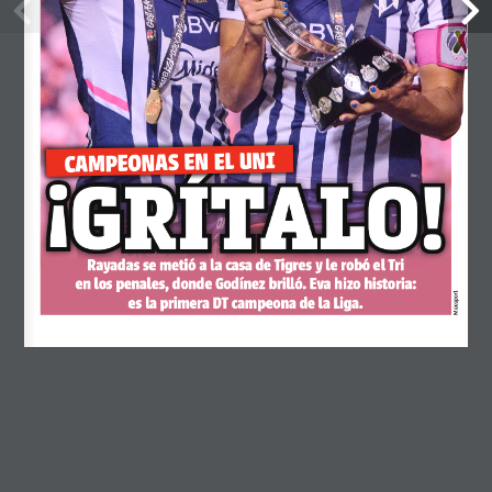
julio 2024
junio 2024
mayo 2024
abril 2024
¡
¡
CAMPEONAS EN EL UNI
GRÍTALO!
GRÍTALO!
febrero 2024
enero 2024
noviembre 2023
Rayadas se metió a la casa de Tigres y le robó el Tri 
en los penales, donde Godínez brilló. Eva hizo historia: 
octubre 2023
Mexsport
es la primera DT campeona de la Liga.
septiembre 2023
agosto 2023
junio 2023
mayo 2023
abril 2023