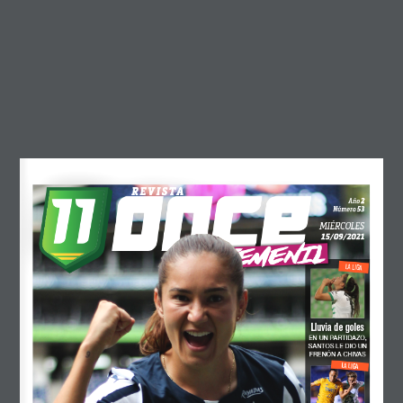
abril 2026
marzo 2026
febrero 2026
diciembre 2025
octubre 2025
septiembre 2025
agosto 2025
REVISTA
2
Año
53
Número
mayo 2025
MIÉRCOLES
15/09/2021
abril 2025
FEMENIL
LA LIGA
marzo 2025
febrero 2025
Lluvia de goles
diciembre 2024
EN UN PARTIDAZO,
SANTOS LE DIO UN
FRENÓN A CHIVAS
LA LIGA
noviembre 2024
octubre 2024