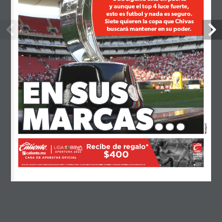
y aunque el top 4 luce fuerte,
esto es futbol y nada es seguro. 
octubre 2024
Siete quieren la copa que Chivas 
buscará mantener en su poder.
septiembre 2024
agosto 2024
julio 2024
EN SUS
EN SUS
junio 2024
mayo 2024
MARCAS...
MARCAS...
abril 2024
Mexsport
febrero 2024
enero 2024
noviembre 2023
octubre 2023
septiembre 2023
agosto 2023